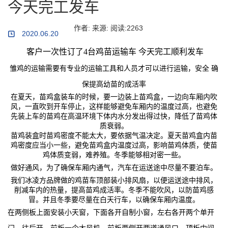
今天完工发车
作者: 来源: 阅读:2263
2020.06.20
客户一次性订了4台鸡苗运输车 今天完工顺利发车
雏鸡的运输需要有专业的运输工具和人员才可以进行运输，安全 确
保提高幼苗的成活率
在夏天，苗鸡盒装车的时候，要一边装上苗鸡盒，一边向车厢内吹
风，一直吹到开车停止，这样能够避免车厢内的温度过高，也避免
先装上车的苗鸡在高温环境下体内水分发出得过快，降低了苗鸡体
质衰弱。
苗鸡装盒时苗鸡密度不能太大，要依据气温决定。夏天苗鸡盒内苗
鸡密度应当小一些，避免苗鸡盒内温度过高，影响苗鸡体质，使苗
鸡体质变弱，难养殖。冬季能够相对密一些。
做好通风，为了确保车厢内通气，汽车在运送途中尽量不要泊车。
我们冰凌方品牌做的鸡苗车顶部装小排风扇，以便运送途中排风，
削减车内的热量，提高苗鸡成活率。冬季不能吹风，以防苗鸡感
冒。并且冬季要尽量在白天行车，以确保车厢内温度。
在两侧板上面安装小天窗，下面各开自制小窗，左右各开两个单开