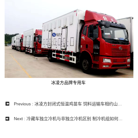
冰凌方品牌专用车
Previous : 冰凌方封闭式恒温鸡苗车 饲料运输车相约山东
畜牧展览
Next : 冷藏车独立冷机与非独立冷机区别 制冷机组如何选
择