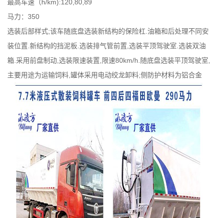
最高车速（h/km):120,80,89
马力：350
选装后部样式;该车随底盘选装新结构的保险杠.油箱和后处理不同安
装位置.新结构的挡泥板.选装排气管前置,选装平顶驾驶室.选装双油
箱.采用前盘制动,选装限速装置,限速80km/h.随底盘选装平顶驾驶室,
主要用途为运输饲料,罐体采用电动绞龙卸料;侧防护材料为铝合金