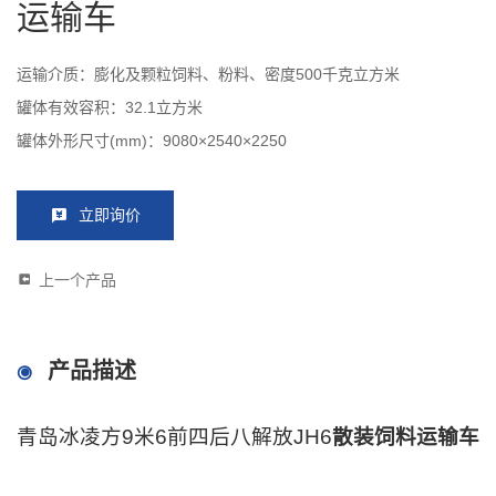
运输车
运输介质：膨化及颗粒饲料、粉料、密度500千克立方米
罐体有效容积：32.1立方米
罐体外形尺寸(mm)：9080×2540×2250
立即询价
上一个产品
产品描述
青岛冰凌方9米6前四后八解放JH6
散装饲料运输车